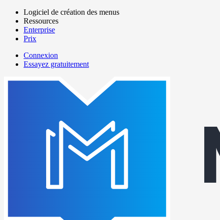
Aller
Logiciel de création des menus
au
Ressources
Main
contenu
Enterprise
navigation
principal
Prix
Connexion
Essayez gratuitement
menutech
navigation