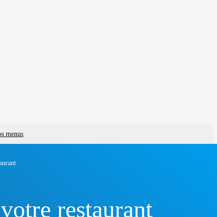
vos menus
taurant
 votre restaurant