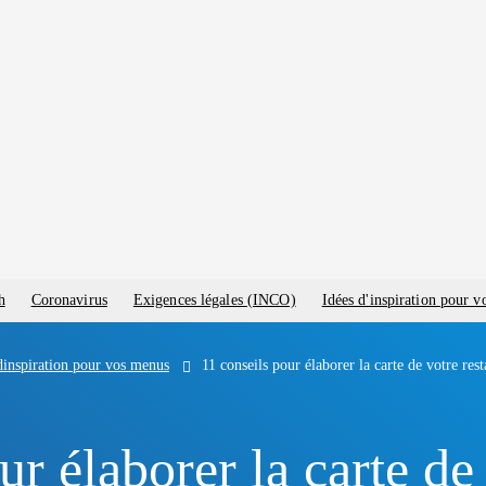
h
Coronavirus
Exigences légales (INCO)
Idées d'inspiration pour 
dinspiration pour vos menus
11 conseils pour élaborer la carte de votre res
ur élaborer la carte de