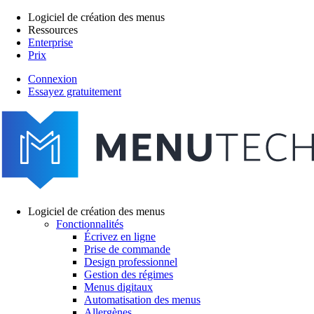
Aller
Logiciel de création des menus
au
Ressources
Main
contenu
Enterprise
navigation
principal
Prix
Connexion
Essayez gratuitement
menutech
navigation
Logiciel de création des menus
Fonctionnalités
Main
Écrivez en ligne
navigation
Prise de commande
Design professionnel
Gestion des régimes
Menus digitaux
Automatisation des menus
Allergènes