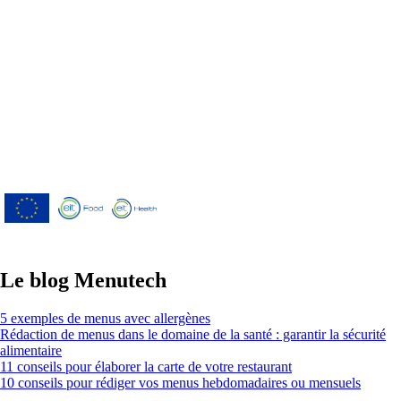
Menutech est cofinancé par le programme
de recherche et d'innovation Horizon
2020 de l'Union européenne dans le cadre
de l'accord de subvention n° 826923.
Le blog Menutech
5 exemples de menus avec allergènes
Rédaction de menus dans le domaine de la santé : garantir la sécurité
alimentaire
11 conseils pour élaborer la carte de votre restaurant
10 conseils pour rédiger vos menus hebdomadaires ou mensuels