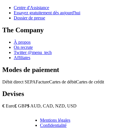
Centre d'Assistance
Essayez gratuitement dès aujourd'hui
Dossier de presse
The Company
À propos
On recrute
Twitter @menu_tech
Affiliates
Modes de paiement
Débit direct SEPA
Facture
Cartes de débit
Cartes de crédit
Devises
€
Euro
£
GBP
$
AUD, CAD, NZD, USD
Mentions légales
Copyright
Confidentialité