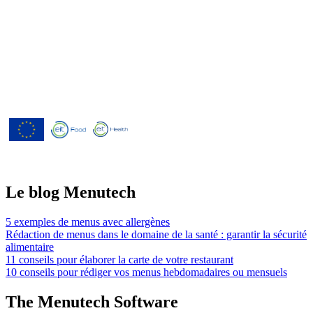
Menutech est cofinancé par le
programme de recherche et
d'innovation Horizon 2020 de l'Union
européenne dans le cadre de l'accord de
subvention n° 826923.
Le blog Menutech
5 exemples de menus avec allergènes
Rédaction de menus dans le domaine de la santé : garantir la sécurité
alimentaire
11 conseils pour élaborer la carte de votre restaurant
10 conseils pour rédiger vos menus hebdomadaires ou mensuels
The Menutech Software