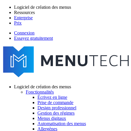
Aller
Logiciel de création des menus
au
Ressources
Main
contenu
Enterprise
navigation
principal
Prix
Connexion
Essayez gratuitement
menutech
navigation
Logiciel de création des menus
Fonctionnalités
Main
Écrivez en ligne
navigation
Prise de commande
Design professionnel
Gestion des régimes
Menus digitaux
Automatisation des menus
Allergènes