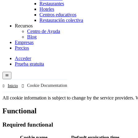
Restaurantes
Hoteles
Centros educativos
Restauración colectiva
Recursos
Centro de Ayuda
Blog
Empresas
Precios
Acceder
Prueba gratuita
Menutech
navigation
menu
Cookie Documentation
Inicio
All cookie information is subject to change by the service providers. 
Functional
Required functional
Cookie name
Default expiration time