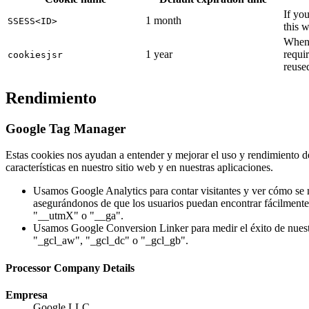
If yo
1 month
SSESS<ID>
this w
When y
1 year
requir
cookiesjsr
reused
Rendimiento
Google Tag Manager
Estas cookies nos ayudan a entender y mejorar el uso y rendimiento de
características en nuestro sitio web y en nuestras aplicaciones.
Usamos Google Analytics para contar visitantes y ver cómo se m
asegurándonos de que los usuarios puedan encontrar fácilmente 
"__utmX" o "__ga".
Usamos Google Conversion Linker para medir el éxito de nuestr
"_gcl_aw", "_gcl_dc" o "_gcl_gb".
Processor Company Details
Empresa
Google LLC