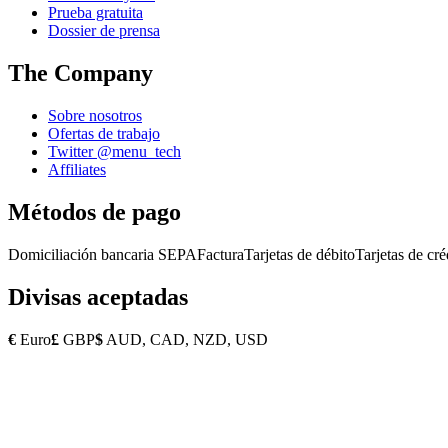
Prueba gratuita
Dossier de prensa
The Company
Sobre nosotros
Ofertas de trabajo
Twitter @menu_tech
Affiliates
Métodos de pago
Domiciliación bancaria SEPA
Factura
Tarjetas de débito
Tarjetas de cré
Divisas aceptadas
€
Euro
£
GBP
$
AUD, CAD, NZD, USD