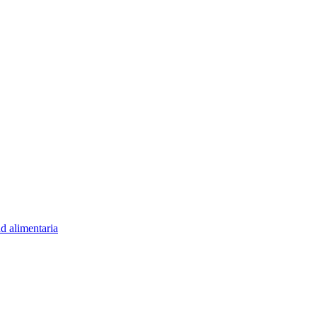
rograma Europeo de Investigación e
do de subvención nº 826923.
d alimentaria