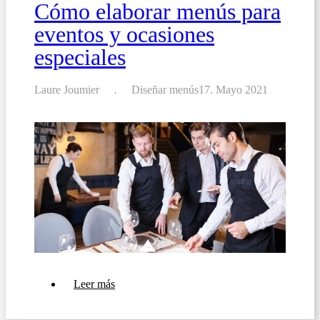
Cómo elaborar menús para
eventos y ocasiones
especiales
Laure Joumier
Diseñar menús
17. Mayo 2021
sobre
Leer más
Cómo
elaborar
menús