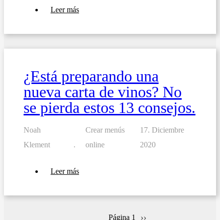
sobre
Leer más
10
consejos
para
elaborar
un
menú
de
¿Está preparando una
desayuno
para
nueva carta de vinos? No
su
negocio
se pierda estos 13 consejos.
Noah
Crear menús
17. Diciembre
Klement
online
2020
sobre
Leer más
¿Está
preparando
una
nueva
carta
Siguiente
››
Página 1
de