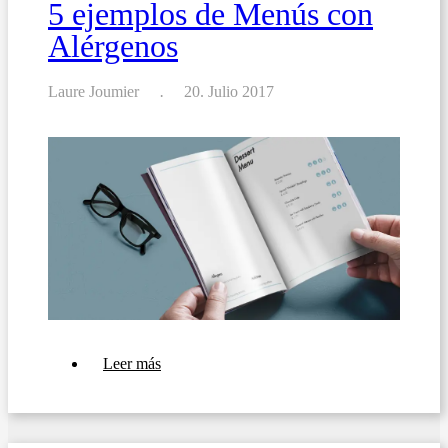
5 ejemplos de Menús con
Alérgenos
Laure Joumier
20. Julio 2017
sobre
Leer más
5
ejemplos
de
Menús
con