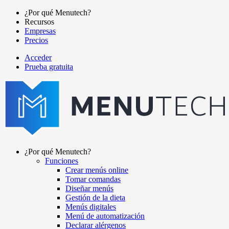
Pasar
¿Por qué Menutech?
al
Recursos
Main
contenido
Empresas
navigation
principal
Precios
Acceder
Prueba gratuita
menutech
navigation
¿Por qué Menutech?
Funciones
Main
Crear menús online
navigation
Tomar comandas
Diseñar menús
Gestión de la dieta
Menús digitales
Menú de automatización
Declarar alérgenos