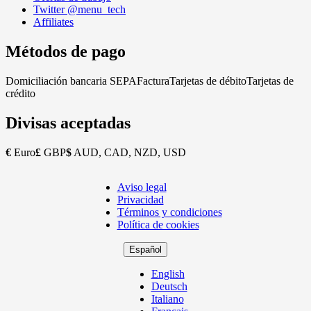
Twitter @menu_tech
Affiliates
Métodos de pago
Domiciliación bancaria SEPA
Factura
Tarjetas de débito
Tarjetas de
crédito
Divisas aceptadas
€
Euro
£
GBP
$
AUD, CAD, NZD, USD
Aviso legal
Copyright
Privacidad
Footer
Términos y condiciones
Política de cookies
Español
English
Deutsch
Italiano