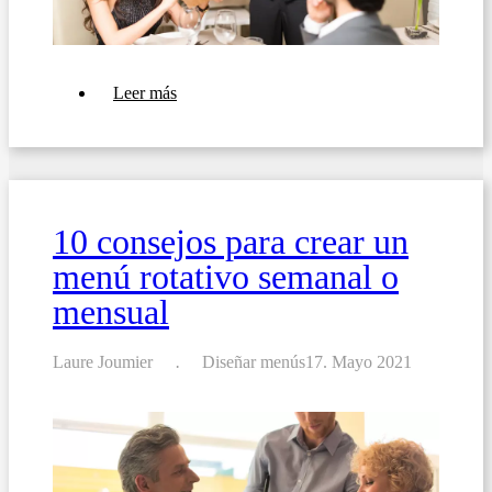
sobre
Leer más
11
consejos
para
elaborar
la
carta
perfecta
10 consejos para crear un
menú rotativo semanal o
mensual
Laure Joumier
Diseñar menús
17. Mayo 2021