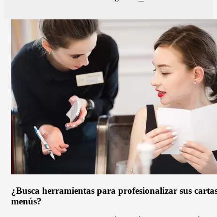
Paginación
vinos?
página
No
se
pierda
estos
13
consejos.
¿Busca herramientas para profesionalizar sus carta
menús?