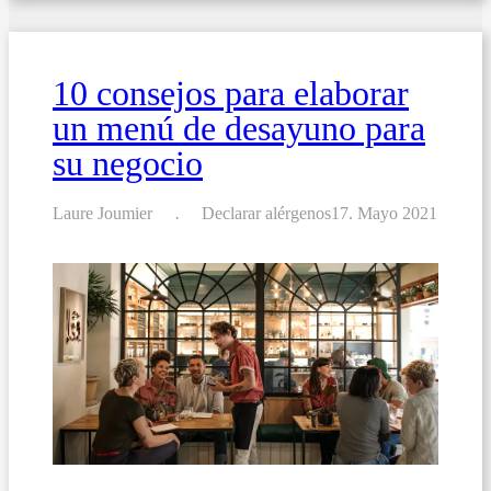
para
eventos
y
ocasiones
10 consejos para elaborar
especiales
un menú de desayuno para
su negocio
Laure Joumier
Declarar alérgenos
17. Mayo 2021