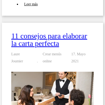
sobre
Leer más
Redacción
de
menús
en
el
ámbito
socio-
11 consejos para elaborar
sanitario:
garantía
la carta perfecta
de
seguridad
alimentaria
Laure
Crear menús
17. Mayo
Joumier
online
2021