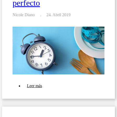
perfecto
su
restaurante
o
bar
Nicole Diano
24. Abril 2019
sobre
Leer más
Cómo
crear
el
menú
perfecto