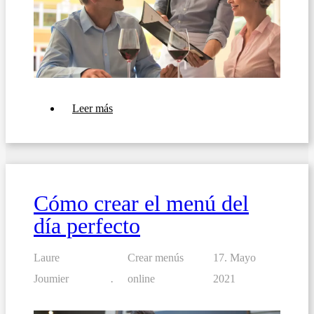
sobre
Leer más
10
consejos
para
crear
un
menú
rotativo
Cómo crear el menú del
semanal
o
día perfecto
mensual
Laure
Crear menús
17. Mayo
Joumier
online
2021