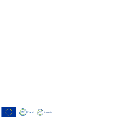
Menutech ha recibido cofinanciación del
Programa Europeo de Investigación e
Innovación Horizonte 2020 según el
acuerdo de subvención nº 826923.