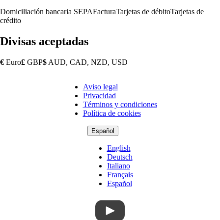
Domiciliación bancaria SEPA
Factura
Tarjetas de débito
Tarjetas de
crédito
Divisas aceptadas
€
Euro
£
GBP
$
AUD, CAD, NZD, USD
Aviso legal
Copyright
Privacidad
Footer
Términos y condiciones
Política de cookies
Español
English
Deutsch
Italiano
Français
Español