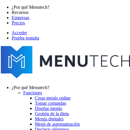
Pasar
¿Por qué Menutech?
al
Recursos
Main
contenido
Empresas
navigation
principal
Precios
Acceder
Prueba gratuita
menutech
navigation
¿Por qué Menutech?
Funciones
Main
Crear menús online
navigation
Tomar comandas
Diseñar menús
Gestión de la dieta
Menús digitales
Menú de automatización
Declarar alérgenos