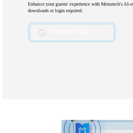
Enhance your guests' experience with Menutech's AI-e
downloads or login required.
SHOW NEXT SLIDE
1
/
1