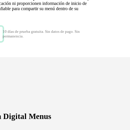
cación ni proporcionen información de inicio de
nfiable para compartir su menú dentro de su
10 días de prueba gratuita. Sin datos de pago. Sin
permanencia.
h Digital Menus