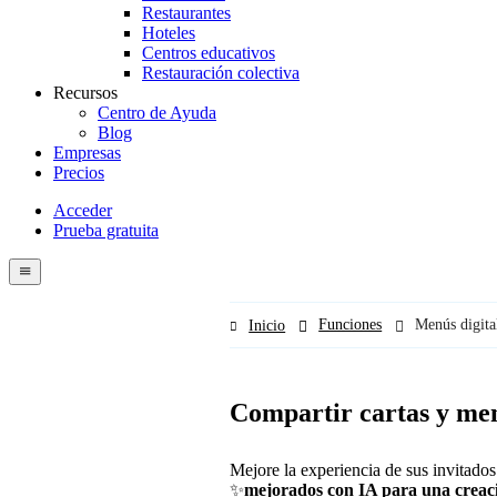
Restaurantes
Hoteles
Centros educativos
Restauración colectiva
Recursos
Centro de Ayuda
Blog
Empresas
Precios
Acceder
Prueba gratuita
Menutech
navigation
menu
Funciones
Menús digita
Inicio
Compartir cartas y me
Mejore la experiencia de sus invitado
✨
mejorados con IA para una creac