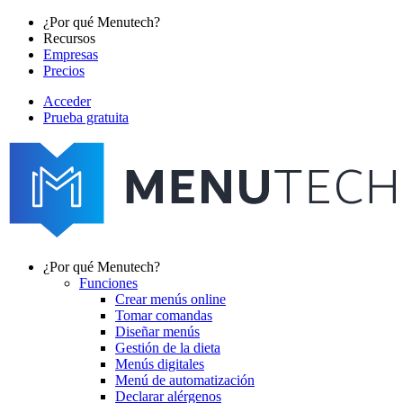
Pasar
¿Por qué Menutech?
al
Recursos
Main
contenido
Empresas
navigation
principal
Precios
Acceder
Prueba gratuita
menutech
navigation
¿Por qué Menutech?
Funciones
Main
Crear menús online
navigation
Tomar comandas
Diseñar menús
Gestión de la dieta
Menús digitales
Menú de automatización
Declarar alérgenos