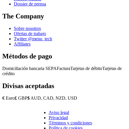
Dossier de prensa
The Company
Sobre nosotros
Ofertas de trabajo
Twitter @menu_tech
Affiliates
Métodos de pago
Domiciliación bancaria SEPA
Factura
Tarjetas de débito
Tarjetas de
crédito
Divisas aceptadas
€
Euro
£
GBP
$
AUD, CAD, NZD, USD
Aviso legal
Copyright
Privacidad
Footer
Términos y condiciones
Política de cookies