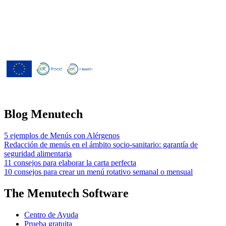
Menutech ha recibido cofinanciación
del Programa Europeo de
Investigación e Innovación Horizonte
2020 según el acuerdo de subvención
nº 826923.
Blog Menutech
5 ejemplos de Menús con Alérgenos
Redacción de menús en el ámbito socio-sanitario: garantía de
seguridad alimentaria
11 consejos para elaborar la carta perfecta
10 consejos para crear un menú rotativo semanal o mensual
The Menutech Software
Centro de Ayuda
Prueba gratuita