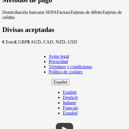
Métodos de pago
Domiciliación bancaria SEPA
Factura
Tarjetas de débito
Tarjetas de
crédito
Divisas aceptadas
€
Euro
£
GBP
$
AUD, CAD, NZD, USD
Aviso legal
Copyright
Privacidad
Footer
Términos y condiciones
Política de cookies
Español
English
Deutsch
Italiano
Français
Español