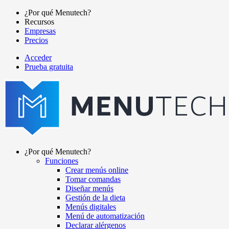
Pasar
¿Por qué Menutech?
al
Recursos
Main
contenido
Empresas
navigation
principal
Precios
Acceder
Prueba gratuita
menutech
navigation
¿Por qué Menutech?
Funciones
Main
Crear menús online
navigation
Tomar comandas
Diseñar menús
Gestión de la dieta
Menús digitales
Menú de automatización
Declarar alérgenos