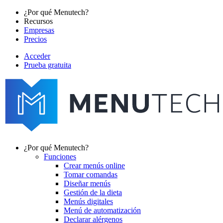
Pasar
¿Por qué Menutech?
al
Recursos
Main
contenido
Empresas
navigation
principal
Precios
Acceder
Prueba gratuita
menutech
navigation
¿Por qué Menutech?
Funciones
Main
Crear menús online
navigation
Tomar comandas
Diseñar menús
Gestión de la dieta
Menús digitales
Menú de automatización
Declarar alérgenos