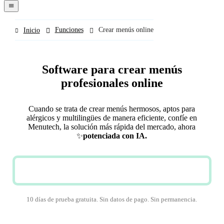
navigation
menu
Funciones
Crear menús online
Inicio
Software para crear menús
profesionales online
Cuando se trata de crear menús hermosos, aptos para
alérgicos y multilingües de manera eficiente, confíe en
Menutech, la solución más rápida del mercado, ahora
✨
potenciada con IA.
PRUEBA GRATUITA
10 días de prueba gratuita. Sin datos de pago. Sin permanencia.