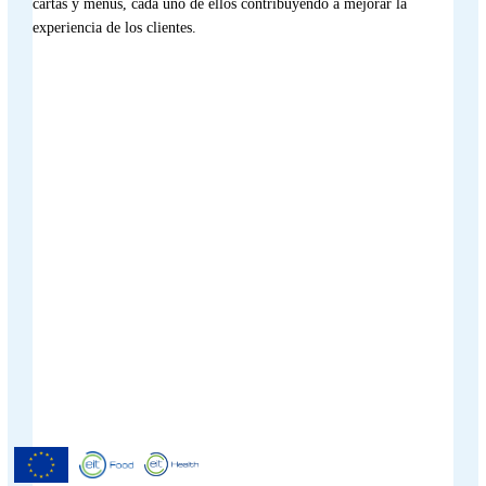
cartas y menús, cada uno de ellos contribuyendo a mejorar la
experiencia de los clientes.
Menutech ha recibido cofinanciación
del Programa Europeo de
Investigación e Innovación Horizonte
2020 según el acuerdo de subvención