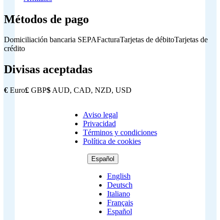
Métodos de pago
Domiciliación bancaria SEPA
Factura
Tarjetas de débito
Tarjetas de
crédito
Divisas aceptadas
€
Euro
£
GBP
$
AUD, CAD, NZD, USD
Aviso legal
Copyright
Privacidad
Footer
Términos y condiciones
Política de cookies
Español
English
Deutsch
Italiano
Français
Español