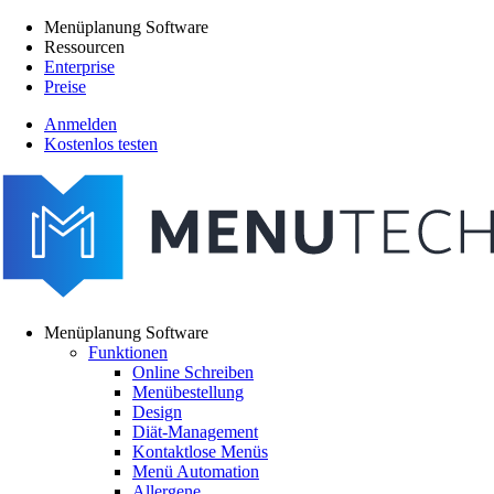
Direkt
Menüplanung Software
zum
Ressourcen
Main
Inhalt
Enterprise
navigation
Preise
Anmelden
Kostenlos testen
menutech
navigation
Menüplanung Software
Funktionen
Main
Online Schreiben
navigation
Menübestellung
Design
Diät-Management
Kontaktlose Menüs
Menü Automation
Allergene