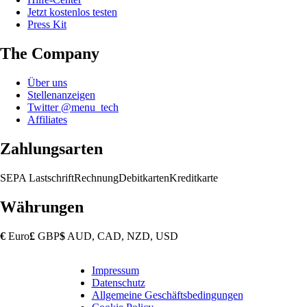
Jetzt kostenlos testen
Press Kit
The Company
Über uns
Stellenanzeigen
Twitter @menu_tech
Affiliates
Zahlungsarten
SEPA Lastschrift
Rechnung
Debitkarten
Kreditkarte
Währungen
€
Euro
£
GBP
$
AUD, CAD, NZD, USD
Impressum
Copyright
Datenschutz
Footer
Allgemeine Geschäftsbedingungen