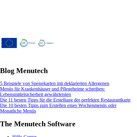
Menutech ist kofinanziert durch das
Forschungs- und Innovationsprogramm
"Horizont 2020" der Europäischen Union
gemäß der Finanzhilfevereinbarung Nr.
826923.
Blog Menutech
5 Beispiele von Speisekarten mit deklarierten Allergenen
Menüs für Krankenhäuser und Pflegeheime schreiben:
Lebensmittelsicherheit gewährleisten
Die 11 besten Tipps für die Erstellung der perfekten Restaurantkarte
Die 10 besten Tipps zum Erstellen eines Wochenmenüs oder
Monatliche Menüs
The Menutech Software
Hilfe-Center