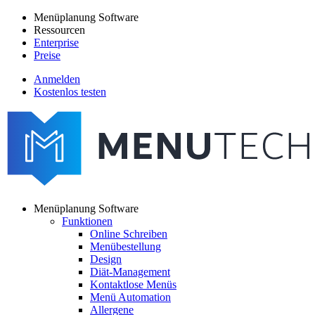
Direkt
Menüplanung Software
zum
Ressourcen
Main
Inhalt
Enterprise
navigation
Preise
Anmelden
Kostenlos testen
menutech
navigation
Menüplanung Software
Funktionen
Main
Online Schreiben
navigation
Menübestellung
Design
Diät-Management
Kontaktlose Menüs
Menü Automation
Allergene