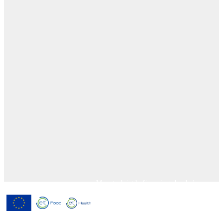
Menutech ist kofinanziert durch das
Forschungs- und Innovationsprogramm
"Horizont 2020" der Europäischen
Union gemäß der
Finanzhilfevereinbarung Nr. 826923.