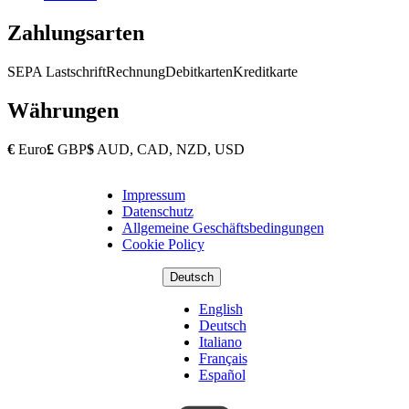
Zahlungsarten
SEPA Lastschrift
Rechnung
Debitkarten
Kreditkarte
Währungen
€
Euro
£
GBP
$
AUD, CAD, NZD, USD
Impressum
Copyright
Datenschutz
Footer
Allgemeine Geschäftsbedingungen
Cookie Policy
Deutsch
English
Deutsch
Italiano
Français
Español