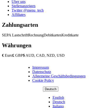
Über uns
Stellenanzeigen
Twitter @menu_tech
Affiliates
Zahlungsarten
SEPA Lastschrift
Rechnung
Debitkarten
Kreditkarte
Währungen
€
Euro
£
GBP
$
AUD, CAD, NZD, USD
Impressum
Copyright
Datenschutz
Footer
Allgemeine Geschäftsbedingungen
Cookie Policy
Deutsch
English
Deutsch
Italiano