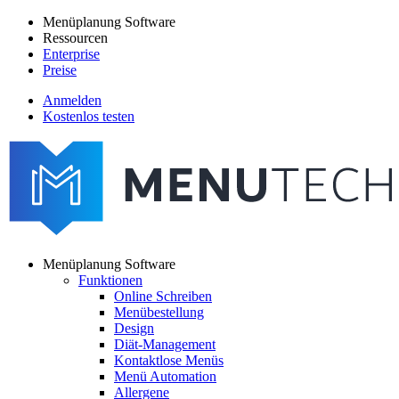
Direkt
Menüplanung Software
zum
Ressourcen
Main
Inhalt
Enterprise
navigation
Preise
Anmelden
Kostenlos testen
menutech
navigation
Menüplanung Software
Funktionen
Main
Online Schreiben
navigation
Menübestellung
Design
Diät-Management
Kontaktlose Menüs
Menü Automation
Allergene