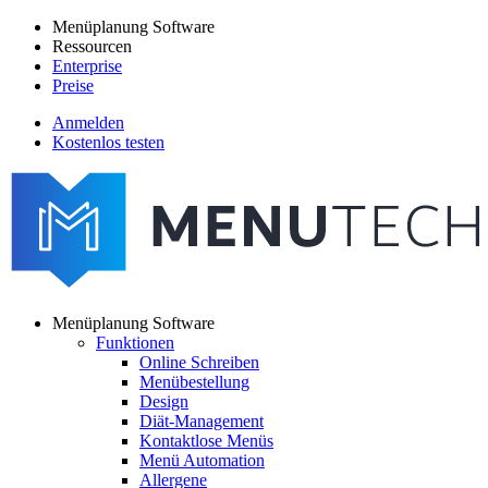
Direkt
Menüplanung Software
zum
Ressourcen
Main
Inhalt
Enterprise
navigation
Preise
Anmelden
Kostenlos testen
menutech
navigation
Menüplanung Software
Funktionen
Main
Online Schreiben
navigation
Menübestellung
Design
Diät-Management
Kontaktlose Menüs
Menü Automation
Allergene