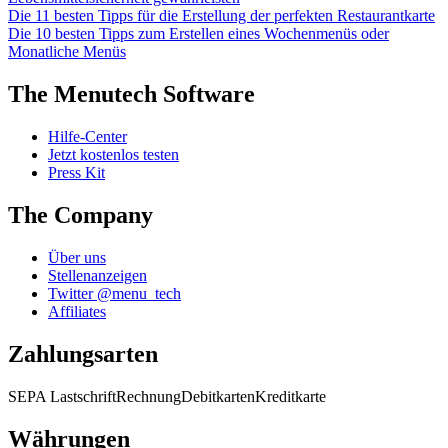
Die 11 besten Tipps für die Erstellung der perfekten Restaurantkarte
Die 10 besten Tipps zum Erstellen eines Wochenmenüs oder
Monatliche Menüs
The Menutech Software
Hilfe-Center
Jetzt kostenlos testen
Press Kit
The Company
Über uns
Stellenanzeigen
Twitter @menu_tech
Affiliates
Zahlungsarten
SEPA Lastschrift
Rechnung
Debitkarten
Kreditkarte
Währungen