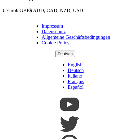
€
Euro
£
GBP
$
AUD, CAD, NZD, USD
Impressum
Copyright
Datenschutz
Footer
Allgemeine Geschäftsbedingungen
Cookie Policy
Deutsch
English
Deutsch
Italiano
Français
Español