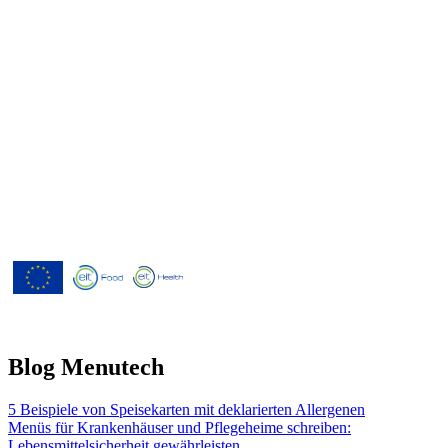
Menutech ist kofinanziert durch das
Forschungs- und Innovationsprogramm
"Horizont 2020" der Europäischen
Union gemäß der
Finanzhilfevereinbarung Nr. 826923.
Blog Menutech
5 Beispiele von Speisekarten mit deklarierten Allergenen
Menüs für Krankenhäuser und Pflegeheime schreiben:
Lebensmittelsicherheit gewährleisten