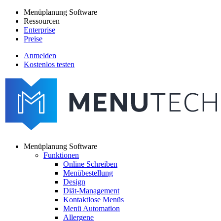
Direkt
Menüplanung Software
zum
Ressourcen
Main
Inhalt
Enterprise
navigation
Preise
Anmelden
Kostenlos testen
menutech
navigation
Menüplanung Software
Funktionen
Main
Online Schreiben
navigation
Menübestellung
Design
Diät-Management
Kontaktlose Menüs
Menü Automation
Allergene