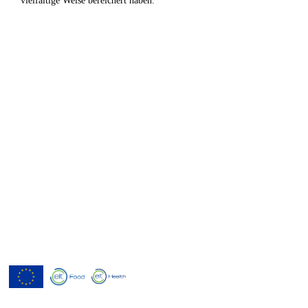
vielfältige Weise bereichert haben.
Menutech ist kofinanziert durch das
Forschungs- und Innovationsprogramm
"Horizont 2020" der Europäischen
Union gemäß der
Finanzhilfevereinbarung Nr. 826923.