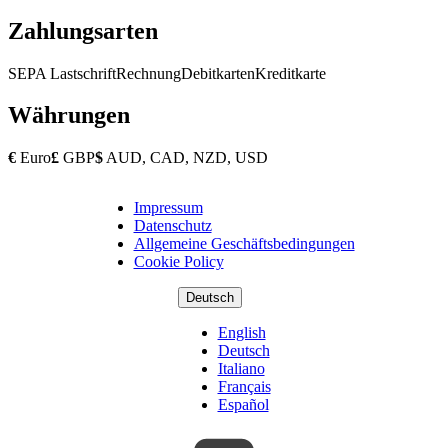
Zahlungsarten
SEPA Lastschrift
Rechnung
Debitkarten
Kreditkarte
Währungen
€
Euro
£
GBP
$
AUD, CAD, NZD, USD
Impressum
Copyright
Datenschutz
Footer
Allgemeine Geschäftsbedingungen
Cookie Policy
Deutsch
English
Deutsch
Italiano
Français
Español