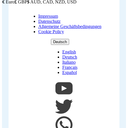
€
Euro
£
GBP
$
AUD, CAD, NZD, USD
Impressum
Copyright
Datenschutz
Footer
Allgemeine Geschäftsbedingungen
Cookie Policy
Deutsch
English
Deutsch
Italiano
Français
Español