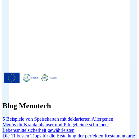
Menutech ist kofinanziert durch das
Forschungs- und Innovationsprogramm
"Horizont 2020" der Europäischen
Union gemäß der
Finanzhilfevereinbarung Nr. 826923.
Blog Menutech
5 Beispiele von Speisekarten mit deklarierten Allergenen
Menüs für Krankenhäuser und Pflegeheime schreiben:
Lebensmittelsicherheit gewährleisten
Die 11 besten Tipps für die Erstellung der perfekten Restaurantkarte