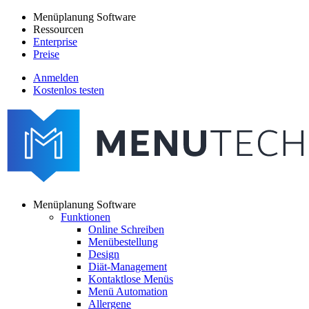
Direkt
Menüplanung Software
zum
Ressourcen
Main
Inhalt
Enterprise
navigation
Preise
Anmelden
Kostenlos testen
menutech
navigation
Menüplanung Software
Funktionen
Main
Online Schreiben
navigation
Menübestellung
Design
Diät-Management
Kontaktlose Menüs
Menü Automation
Allergene