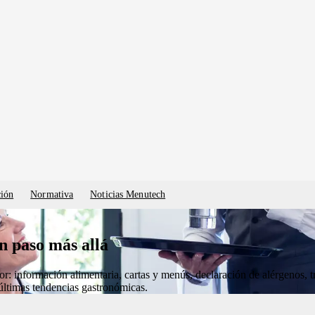
ción
Normativa
Noticias Menutech
n paso más allá
or: información alimentaria, cartas y menús, declaración de alérgenos, 
últimas tendencias gastronómicas.