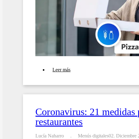
sobre
Leer más
Coronavirus:
Transforme
su
carta
en
un
menú
Coronavirus: 21 medidas p
para
llevar
restaurantes
Lucía Naharro
Menús digitales
02. Diciembre