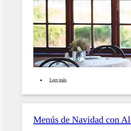
sobre
Leer más
Coronavirus:
restricciones,
aforos
y
horarios
para
el
Menús de Navidad con Al
sector
HoReCa