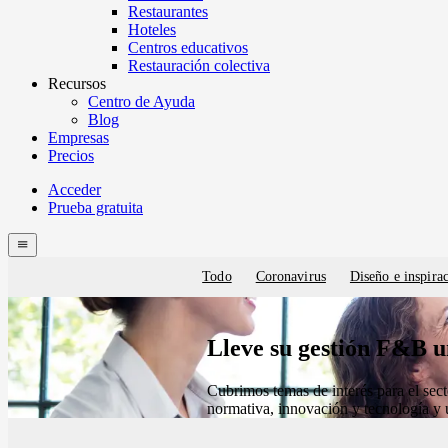
Restaurantes
Hoteles
Centros educativos
Restauración colectiva
Recursos
Centro de Ayuda
Blog
Empresas
Precios
Acceder
Prueba gratuita
Menutech
navigation
menu
Todo
Coronavirus
Diseño e inspira
Blog
categories
Lleve su gestión F&B u
Cubrimos temas de interés para el sect
normativa, innovación y tecnología y 