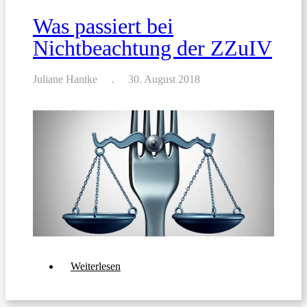
Übersetzungen
Was passiert bei
Nichtbeachtung der ZZuIV
Juliane Hantke
30. August 2018
über
Weiterlesen
Was
passiert
bei