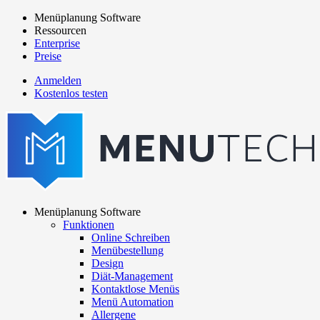
Direkt
Menüplanung Software
zum
Ressourcen
Main
Inhalt
Enterprise
navigation
Preise
Anmelden
Kostenlos testen
menutech
navigation
Menüplanung Software
Funktionen
Main
Online Schreiben
navigation
Menübestellung
Design
Diät-Management
Kontaktlose Menüs
Menü Automation
Allergene