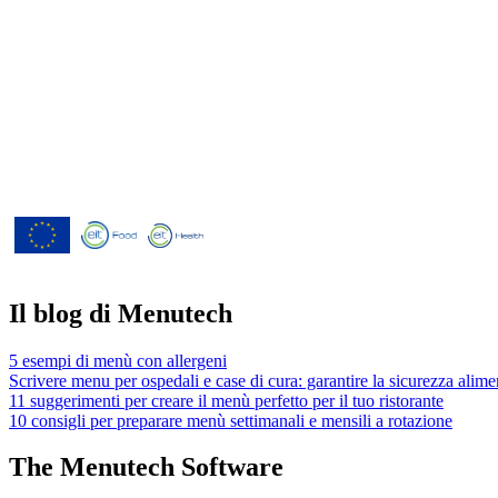
Menutech è cofinanziato dal programma di 
2020" dell'Unione europea concordato dall
826923.
Il blog di Menutech
5 esempi di menù con allergeni
Scrivere menu per ospedali e case di cura: garantire la sicurezza alime
11 suggerimenti per creare il menù perfetto per il tuo ristorante
10 consigli per preparare menù settimanali e mensili a rotazione
The Menutech Software