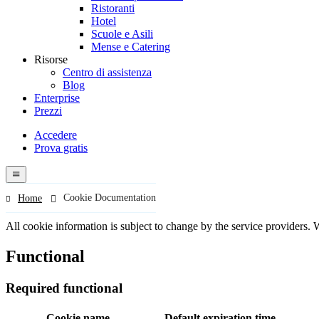
Ristoranti
Hotel
Scuole e Asili
Mense e Catering
Risorse
Centro di assistenza
Blog
Enterprise
Prezzi
Accedere
Prova gratis
Menutech
navigation
menu
Cookie Documentation
Home
All cookie information is subject to change by the service providers. 
Functional
Required functional
Cookie name
Default expiration time