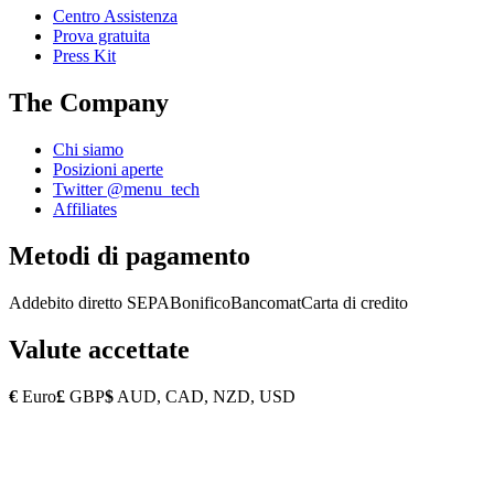
Centro Assistenza
Prova gratuita
Press Kit
The Company
Chi siamo
Posizioni aperte
Twitter @menu_tech
Affiliates
Metodi di pagamento
Addebito diretto SEPA
Bonifico
Bancomat
Carta di credito
Valute accettate
€
Euro
£
GBP
$
AUD, CAD, NZD, USD