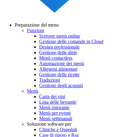
Preparazione del menu
Funzioni
Main
Scrivere menù online
navigation
Gestione delle comande in Cloud
Design professionale
Gestione delle diete
Menù contactless
Automazione dei menù
Allergeni alimentari
Gestione delle ricette
Traduzioni
Gestione degli acquisti
Menù
Carta dei vini
Lista delle bevande
Menù ristorante
Menù per eventi
Menù settimanali
Soluzione software per
Cliniche e Ospedali
Case di riposo e Rsa