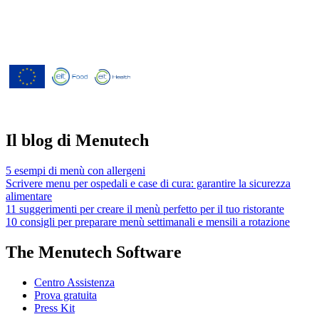
Menutech è cofinanziato dal
programma di ricerca e innovazione
"Orizzonte 2020" dell'Unione europea
concordato dalla convenzione di
sovvenzione No 826923.
Il blog di Menutech
5 esempi di menù con allergeni
Scrivere menu per ospedali e case di cura: garantire la sicurezza
alimentare
11 suggerimenti per creare il menù perfetto per il tuo ristorante
10 consigli per preparare menù settimanali e mensili a rotazione
The Menutech Software
Centro Assistenza
Prova gratuita
Press Kit