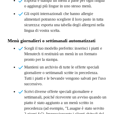
Esporta e stampa
un menù a parte per ogni lingua
o aggiungi più lingue in uno stesso menù.
Gli ospiti internazionali che hanno allergie
alimentari
potranno scegliere il loro pasto in tutta
sicurezza: esporta una tabella degli allergeni nella
lingua di vostra scelta.
Menù giornalieri o settimanali automatizzati
Scegli il tuo modello preferito
: inserisci i piatti e
Menutech ti restituirà un menù in un formato
pronto per la stampa.
Mantieni un archivio
di tutte le offerte speciali
giornaliere o settimanali scritte in precedenza.
Tutti i piatti e le bevande vengono salvati per l'uso
successivo.
Scrivi diverse offerte speciali
giornaliere e
settimanali, poiché riceverete un avviso quando un
piatto è stato aggiunto a un menù scritto in
precedenza (ad esempio, "Lasagne è stato servito
2 giorni fa"). Impressionerete i clienti abituali del