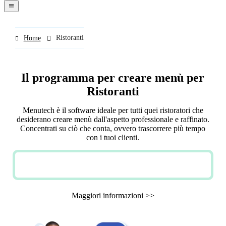
navigation
menu
Ristoranti
Home
Il programma per creare menù per
Ristoranti
Menutech è il software ideale per tutti quei ristoratori che
desiderano creare menù dall'aspetto professionale e raffinato.
Concentrati su ciò che conta, ovvero trascorrere più tempo
con i tuoi clienti.
PROVA GRATIS
Maggiori informazioni >>