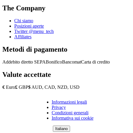
The Company
Chi siamo
Posizioni aperte
Twitter @menu_tech
Affiliates
Metodi di pagamento
Addebito diretto SEPA
Bonifico
Bancomat
Carta di credito
Valute accettate
€
Euro
£
GBP
$
AUD, CAD, NZD, USD
Informazioni legali
Copyright
Privacy
Footer
Condizioni generali
Informativa sui cookie
Italiano