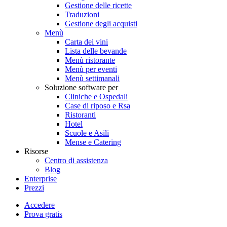
Gestione delle ricette
Traduzioni
Gestione degli acquisti
Menù
Carta dei vini
Lista delle bevande
Menù ristorante
Menù per eventi
Menù settimanali
Soluzione software per
Cliniche e Ospedali
Case di riposo e Rsa
Ristoranti
Hotel
Scuole e Asili
Mense e Catering
Risorse
Centro di assistenza
Blog
Enterprise
Prezzi
Accedere
Prova gratis
Menutech