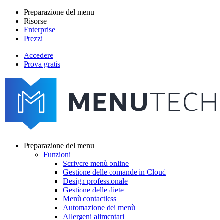
Salta
Preparazione del menu
al
Risorse
Main
contenuto
Enterprise
navigation
principale
Prezzi
Accedere
Prova gratis
menutech
navigation
Preparazione del menu
Funzioni
Main
Scrivere menù online
navigation
Gestione delle comande in Cloud
Design professionale
Gestione delle diete
Menù contactless
Automazione dei menù
Allergeni alimentari