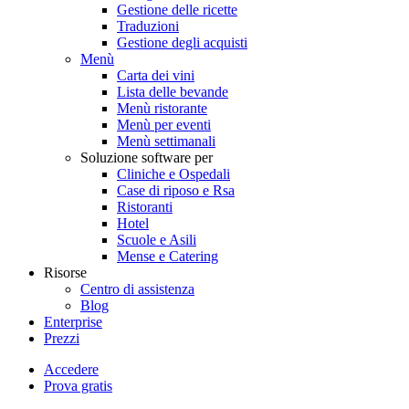
Gestione delle ricette
Traduzioni
Gestione degli acquisti
Menù
Carta dei vini
Lista delle bevande
Menù ristorante
Menù per eventi
Menù settimanali
Soluzione software per
Cliniche e Ospedali
Case di riposo e Rsa
Ristoranti
Hotel
Scuole e Asili
Mense e Catering
Risorse
Centro di assistenza
Blog
Enterprise
Prezzi
Accedere
Prova gratis
Menutech