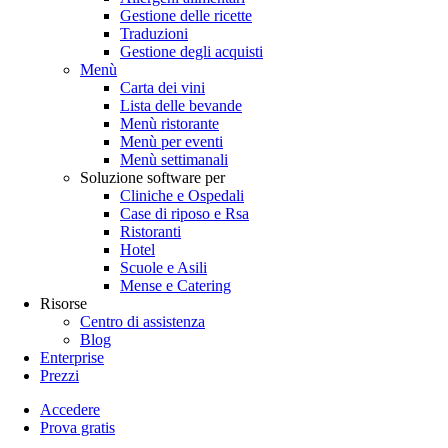
Gestione delle ricette
Traduzioni
Gestione degli acquisti
Menù
Carta dei vini
Lista delle bevande
Menù ristorante
Menù per eventi
Menù settimanali
Soluzione software per
Cliniche e Ospedali
Case di riposo e Rsa
Ristoranti
Hotel
Scuole e Asili
Mense e Catering
Risorse
Centro di assistenza
Blog
Enterprise
Prezzi
Accedere
Prova gratis
Menutech