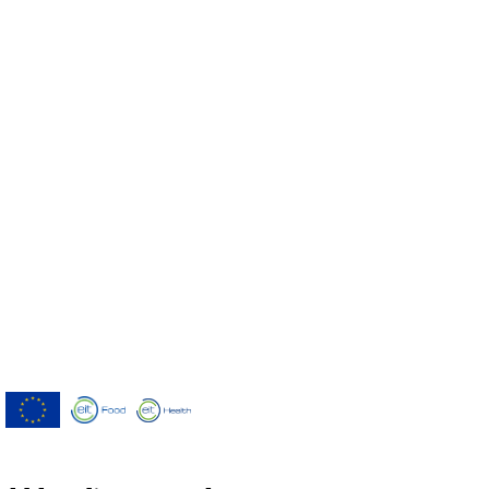
Menutech è cofinanziato dal programma
di ricerca e innovazione "Orizzonte 2020"
dell'Unione europea concordato dalla
convenzione di sovvenzione No 826923.