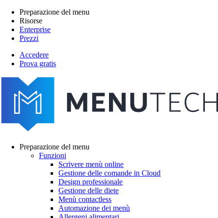
Salta
Preparazione del menu
al
Risorse
Main
contenuto
Enterprise
navigation
principale
Prezzi
Accedere
Prova gratis
menutech
navigation
Preparazione del menu
Funzioni
Main
Scrivere menù online
navigation
Gestione delle comande in Cloud
Design professionale
Gestione delle diete
Menù contactless
Automazione dei menù
Allergeni alimentari