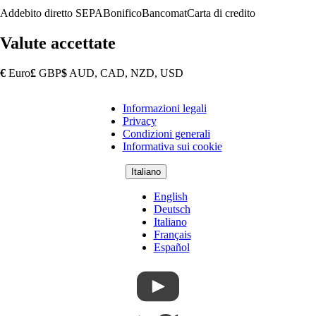
Addebito diretto SEPA
Bonifico
Bancomat
Carta di credito
Valute accettate
€
Euro
£
GBP
$
AUD, CAD, NZD, USD
Informazioni legali
Copyright
Privacy
Footer
Condizioni generali
Informativa sui cookie
Italiano
English
Deutsch
Italiano
Français
Español