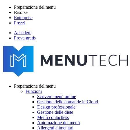
Salta
Preparazione del menu
al
Risorse
Main
contenuto
Enterprise
navigation
principale
Prezzi
Accedere
Prova gratis
menutech
navigation
Preparazione del menu
Funzioni
Main
Scrivere menù online
navigation
Gestione delle comande in Cloud
Design professionale
Gestione delle diete
Menù contactless
Automazione dei menù
Allergeni alimentari