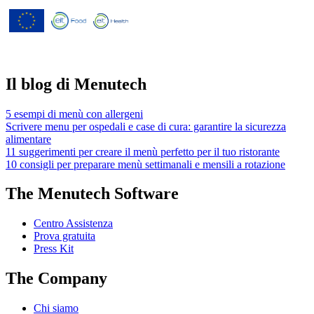
programma di ricerca e innovazione
"Orizzonte 2020" dell'Unione europea
concordato dalla convenzione di
sovvenzione No 826923.
Il blog di Menutech
5 esempi di menù con allergeni
Scrivere menu per ospedali e case di cura: garantire la sicurezza
alimentare
11 suggerimenti per creare il menù perfetto per il tuo ristorante
10 consigli per preparare menù settimanali e mensili a rotazione
The Menutech Software
Centro Assistenza
Prova gratuita
Press Kit
The Company
Chi siamo