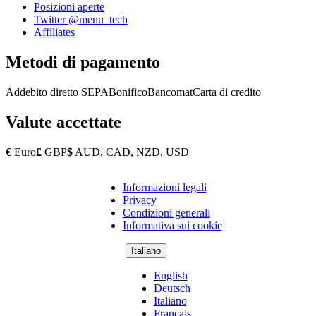
Posizioni aperte
Twitter @menu_tech
Affiliates
Metodi di pagamento
Addebito diretto SEPA
Bonifico
Bancomat
Carta di credito
Valute accettate
€
Euro
£
GBP
$
AUD, CAD, NZD, USD
Informazioni legali
Copyright
Privacy
Footer
Condizioni generali
Informativa sui cookie
Italiano
English
Deutsch
Italiano
Français