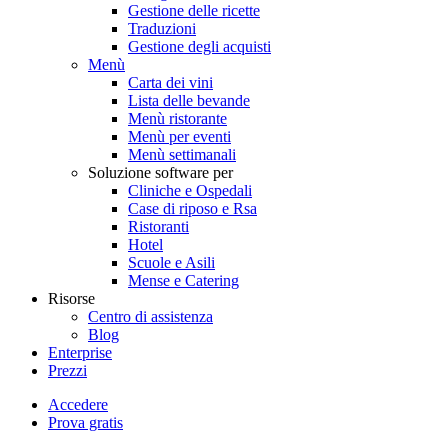
Gestione delle ricette
Traduzioni
Gestione degli acquisti
Menù
Carta dei vini
Lista delle bevande
Menù ristorante
Menù per eventi
Menù settimanali
Soluzione software per
Cliniche e Ospedali
Case di riposo e Rsa
Ristoranti
Hotel
Scuole e Asili
Mense e Catering
Risorse
Centro di assistenza
Blog
Enterprise
Prezzi
Accedere
Prova gratis
Menutech