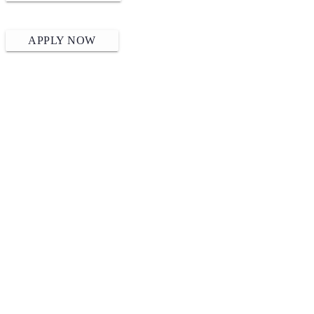
APPLY NOW
Menutech è cofinanziato dal