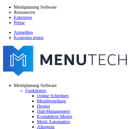
Direkt
Menüplanung Software
zum
Ressourcen
Main
Inhalt
Enterprise
navigation
Preise
Anmelden
Kostenlos testen
menutech
navigation
Menüplanung Software
Funktionen
Main
Online Schreiben
navigation
Menübestellung
Design
Diät-Management
Kontaktlose Menüs
Menü Automation
Allergene