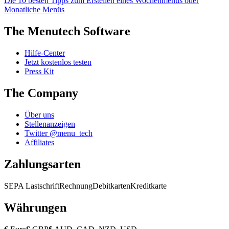
Die 10 besten Tipps zum Erstellen eines Wochenmenüs oder
Monatliche Menüs
The Menutech Software
Hilfe-Center
Jetzt kostenlos testen
Press Kit
The Company
Über uns
Stellenanzeigen
Twitter @menu_tech
Affiliates
Zahlungsarten
SEPA Lastschrift
Rechnung
Debitkarten
Kreditkarte
Währungen