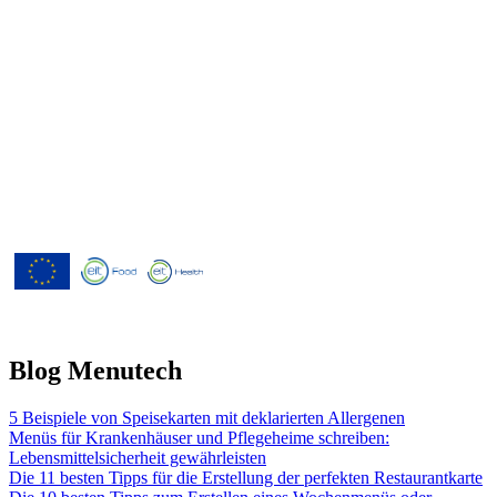
Menutech ist kofinanziert durch das
Forschungs- und Innovationsprogramm
"Horizont 2020" der Europäischen
Union gemäß der
Finanzhilfevereinbarung Nr. 826923.
Blog Menutech
5 Beispiele von Speisekarten mit deklarierten Allergenen
Menüs für Krankenhäuser und Pflegeheime schreiben:
Lebensmittelsicherheit gewährleisten
Die 11 besten Tipps für die Erstellung der perfekten Restaurantkarte