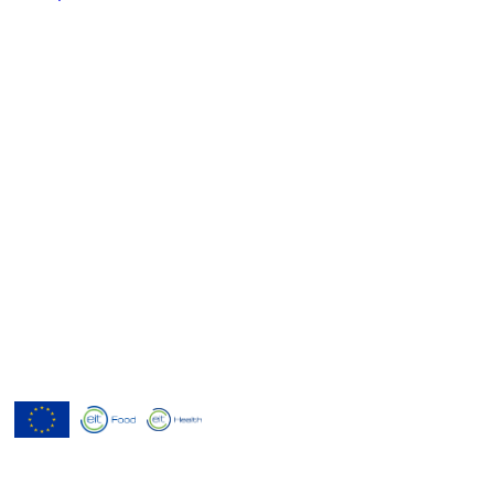
Menutech est cofinancé par le
programme de recherche et
d'innovation Horizon 2020 de l'Union
européenne dans le cadre de l'accord de
subvention n° 826923.