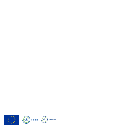
Menutech est cofinancé par le
programme de recherche et
d'innovation Horizon 2020 de l'Union
européenne dans le cadre de l'accord de
subvention n° 826923.