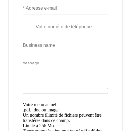
Votre
adresse
e-
mail
Numéro
de
téléphone
Business
name
Message
Menu
Votre menu actuel
actuel
.pdf, .doc ou image
Un nombre illimité de fichiers peuvent être
transférés dans ce champ.
Limité à 256 Mo.
Types autorisés : jpg png txt rtf odf pdf doc