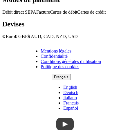
Débit direct SEPA
Facture
Cartes de débit
Cartes de crédit
Devises
€
Euro
£
GBP
$
AUD, CAD, NZD, USD
Mentions légales
Copyright
Confidentialité
Footer
Conditions générales d'utilisation
Politique des cookies
Français
English
Deutsch
Italiano
Français
Español