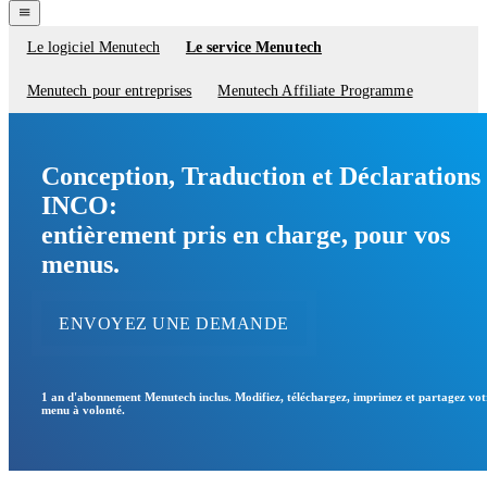
navigation
menu
Le logiciel Menutech
Le service Menutech
Service
menu
Menutech pour entreprises
Menutech Affiliate Programme
Conception, Traduction et Déclarations
INCO:
entièrement pris en charge, pour vos
menus
.
ENVOYEZ UNE DEMANDE
1 an d'abonnement Menutech inclus. Modifiez, téléchargez, imprimez et partagez vot
menu à volonté.