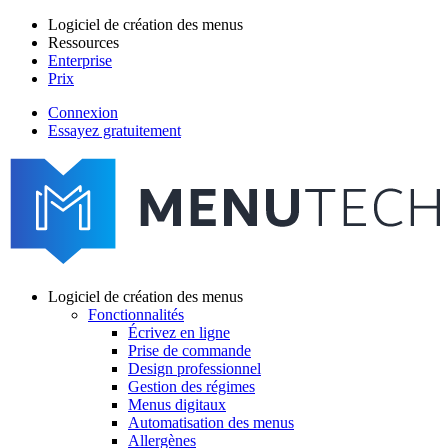
Aller
Logiciel de création des menus
au
Ressources
Main
contenu
Enterprise
navigation
principal
Prix
Connexion
Essayez gratuitement
menutech
navigation
Logiciel de création des menus
Fonctionnalités
Main
Écrivez en ligne
navigation
Prise de commande
Design professionnel
Gestion des régimes
Menus digitaux
Automatisation des menus
Allergènes