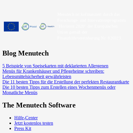
Menutech ist kofinanziert durch das
Forschungs- und Innovationsprogramm
"Horizont 2020" der Europäischen
Union gemäß der
Finanzhilfevereinbarung Nr. 826923.
Blog Menutech
5 Beispiele von Speisekarten mit deklarierten Allergenen
Menüs für Krankenhäuser und Pflegeheime schreiben:
Lebensmittelsicherheit gewährleisten
Die 11 besten Tipps für die Erstellung der perfekten Restaurantkarte
Die 10 besten Tipps zum Erstellen eines Wochenmenüs oder
Monatliche Menüs
The Menutech Software
Hilfe-Center
Jetzt kostenlos testen
Press Kit