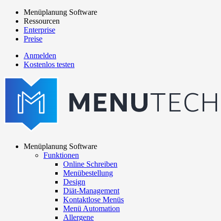
Direkt
Menüplanung Software
zum
Ressourcen
Main
Inhalt
Enterprise
navigation
Preise
Anmelden
Kostenlos testen
menutech
navigation
Menüplanung Software
Funktionen
Main
Online Schreiben
navigation
Menübestellung
Design
Diät-Management
Kontaktlose Menüs
Menü Automation
Allergene