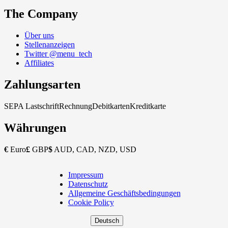
The Company
Über uns
Stellenanzeigen
Twitter @menu_tech
Affiliates
Zahlungsarten
SEPA Lastschrift
Rechnung
Debitkarten
Kreditkarte
Währungen
€
Euro
£
GBP
$
AUD, CAD, NZD, USD
Impressum
Copyright
Datenschutz
Footer
Allgemeine Geschäftsbedingungen
Cookie Policy
Deutsch