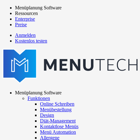
Direkt
Menüplanung Software
zum
Ressourcen
Main
Inhalt
Enterprise
navigation
Preise
Anmelden
Kostenlos testen
menutech
navigation
Menüplanung Software
Funktionen
Main
Online Schreiben
navigation
Menübestellung
Design
Diät-Management
Kontaktlose Menüs
Menü Automation
Allergene