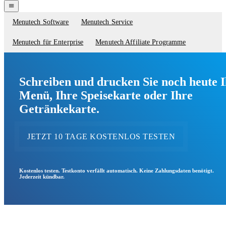
navigation
menu
Menutech Software
Menutech Service
Service
menu
Menutech für Enterprise
Menutech Affiliate Programme
Schreiben und drucken Sie noch heute 
Menü, Ihre Speisekarte oder Ihre
Getränkekarte.
JETZT 10 TAGE KOSTENLOS TESTEN
Kostenlos testen. Testkonto verfällt automatisch. Keine Zahlungsdaten benötigt.
Jederzeit kündbar.