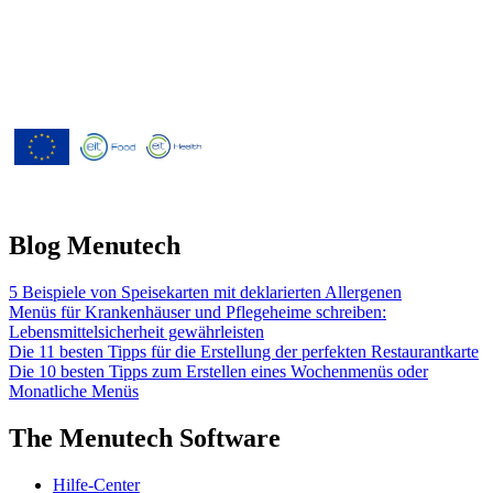
Menutech ist kofinanziert durch das
Forschungs- und Innovationsprogramm
"Horizont 2020" der Europäischen
Union gemäß der
Finanzhilfevereinbarung Nr. 826923.
Blog Menutech
5 Beispiele von Speisekarten mit deklarierten Allergenen
Menüs für Krankenhäuser und Pflegeheime schreiben:
Lebensmittelsicherheit gewährleisten
Die 11 besten Tipps für die Erstellung der perfekten Restaurantkarte
Die 10 besten Tipps zum Erstellen eines Wochenmenüs oder
Monatliche Menüs
The Menutech Software
Hilfe-Center