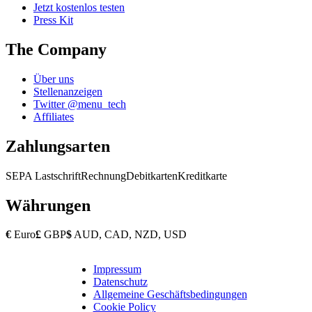
Jetzt kostenlos testen
Press Kit
The Company
Über uns
Stellenanzeigen
Twitter @menu_tech
Affiliates
Zahlungsarten
SEPA Lastschrift
Rechnung
Debitkarten
Kreditkarte
Währungen
€
Euro
£
GBP
$
AUD, CAD, NZD, USD
Impressum
Copyright
Datenschutz
Footer
Allgemeine Geschäftsbedingungen
Cookie Policy