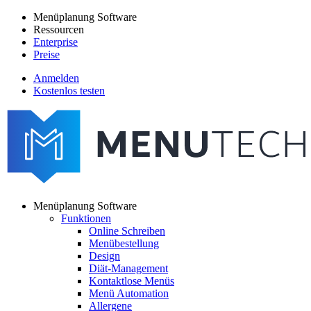
Direkt
Menüplanung Software
zum
Ressourcen
Main
Inhalt
Enterprise
navigation
Preise
Anmelden
Kostenlos testen
menutech
navigation
Menüplanung Software
Funktionen
Main
Online Schreiben
navigation
Menübestellung
Design
Diät-Management
Kontaktlose Menüs
Menü Automation
Allergene