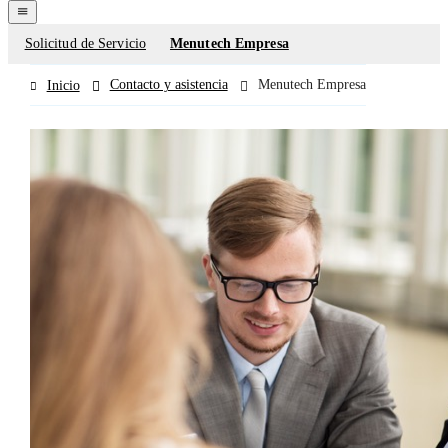
navigation
menu
Solicitud de Servicio
Menutech Empresa
Contact
forms
Contacto y asistencia
Menutech Empresa
Inicio