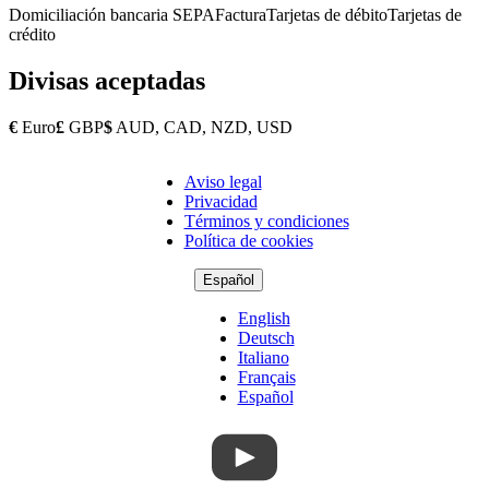
Domiciliación bancaria SEPA
Factura
Tarjetas de débito
Tarjetas de
crédito
Divisas aceptadas
€
Euro
£
GBP
$
AUD, CAD, NZD, USD
Aviso legal
Copyright
Privacidad
Footer
Términos y condiciones
Política de cookies
Español
English
Deutsch
Italiano
Français
Español