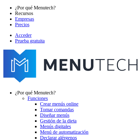
Pasar
¿Por qué Menutech?
al
Recursos
Main
contenido
Empresas
navigation
principal
Precios
Acceder
Prueba gratuita
menutech
navigation
¿Por qué Menutech?
Funciones
Main
Crear menús online
navigation
Tomar comandas
Diseñar menús
Gestión de la dieta
Menús digitales
Menú de automatización
Declarar alérgenos