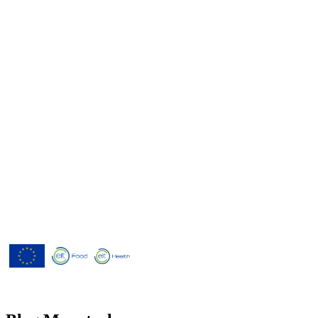
Menutech ha recibido cofinanciación
del Programa Europeo de
Investigación e Innovación Horizonte
2020 según el acuerdo de subvención
nº 826923.